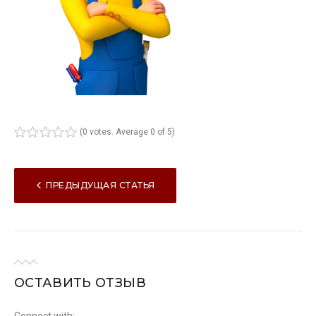
(
0 votes
. Average
0
of 5)
1
2
3
4
5
НАВИГАЦИЯ
ПРЕДЫДУЩАЯ СТАТЬЯ
ПО
ЗАПИСЯМ
ОСТАВИТЬ ОТЗЫВ
Connect with: